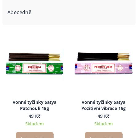
z
e
Abecedně
n
í
V
p
ý
r
p
o
i
d
s
u
p
k
r
t
o
ů
d
Vonné tyčinky Satya
Vonné tyčinky Satya
Patchouli 15g
Pozitivní vibrace 15g
u
49 Kč
49 Kč
k
Skladem
Skladem
t
ů