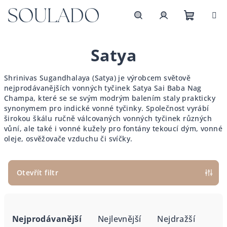
Přejít
na
obsah
Nákupn
Hledat
Přihlášení
Satya
košík
Shrinivas Sugandhalaya (Satya) je výrobcem světově
nejprodávanějších vonných tyčinek Satya Sai Baba Nag
Champa, které se se svým modrým balením staly prakticky
synonymem pro indické vonné tyčinky. Společnost vyrábí
širokou škálu ručně válcovaných vonných tyčinek různých
vůní, ale také i vonné kužely pro fontány tekoucí dým, vonné
oleje, osvěžovače vzduchu či svíčky.
Otevřít filtr
Ř
a
Nejprodávanější
Nejlevnější
Nejdražší