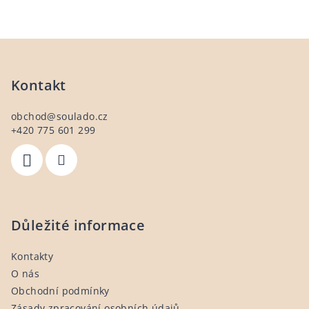
O
v
l
Z
á
á
d
a
p
Kontakt
c
a
í
obchod
@
soulado.cz
t
p
+420 775 601 299
í
r
v
k
y
v
ý
Důležité informace
p
i
Kontakty
s
O nás
u
Obchodní podmínky
Zásady zpracování osobních údajů