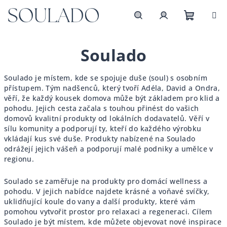
Přejít
na
obsah
Nákupn
Hledat
Přihlášení
Soulado
košík
Soulado je místem, kde se spojuje duše (soul) s osobním
přístupem. Tým nadšenců, který tvoří Adéla, David a Ondra,
věří, že každý kousek domova může být základem pro klid a
pohodu. Jejich cesta začala s touhou přinést do vašich
domovů kvalitní produkty od lokálních dodavatelů. Věří v
sílu komunity a podporují ty, kteří do každého výrobku
vkládají kus své duše. Produkty nabízené na Soulado
odrážejí jejich vášeň a podporují malé podniky a umělce v
regionu.
Soulado se zaměřuje na produkty pro domácí wellness a
pohodu. V jejich nabídce najdete krásné a voňavé svíčky,
uklidňující koule do vany a další produkty, které vám
pomohou vytvořit prostor pro relaxaci a regeneraci. Cílem
Soulado je být místem, kde můžete objevovat nové inspirace