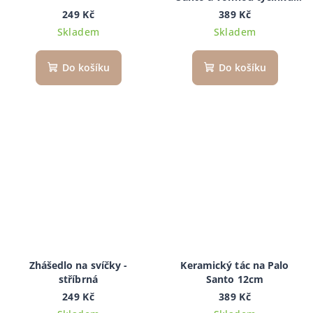
12cm
249 Kč
389 Kč
Skladem
Skladem
Do košíku
Do košíku
Zhášedlo na svíčky -
Keramický tác na Palo
stříbrná
Santo 12cm
249 Kč
389 Kč