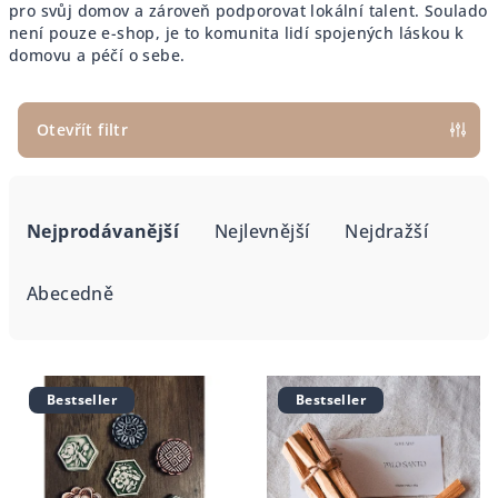
pro svůj domov a zároveň podporovat lokální talent. Soulado
není pouze e-shop, je to komunita lidí spojených láskou k
domovu a péčí o sebe.
Otevřít filtr
Ř
a
Nejprodávanější
Nejlevnější
Nejdražší
z
e
Abecedně
n
í
V
p
ý
Bestseller
Bestseller
r
p
o
i
d
s