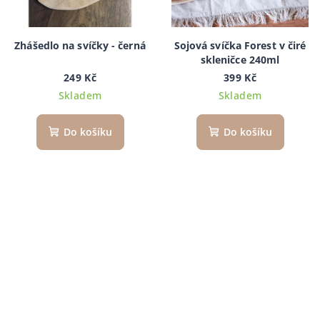
Zhášedlo na svíčky - černá
Sojová svíčka Forest v čiré
skleničce 240ml
249 Kč
399 Kč
Skladem
Skladem
Do košíku
Do košíku