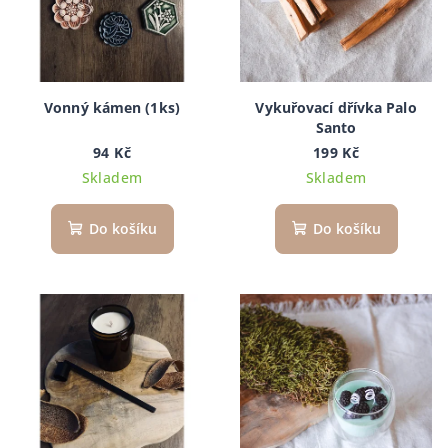
u
p
k
r
t
o
ů
d
Vonný kámen (1ks)
Vykuřovací dřívka Palo
Santo
u
94 Kč
199 Kč
k
Skladem
Skladem
t
ů
Do košíku
Do košíku