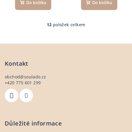
Do košíku
Do košíku
12
položek celkem
O
v
l
Z
á
á
d
a
p
Kontakt
c
a
í
obchod
@
soulado.cz
t
p
+420 775 601 299
í
r
v
k
y
v
ý
Důležité informace
p