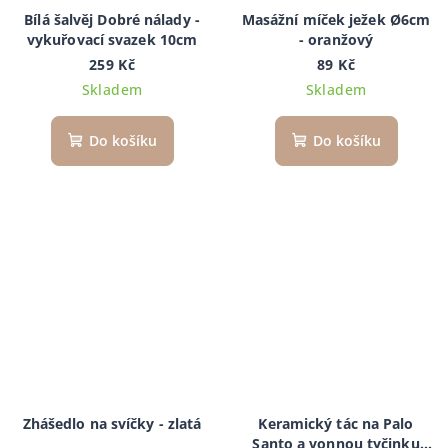
Bílá šalvěj Dobré nálady -
Masážní míček ježek Ø6cm
vykuřovací svazek 10cm
- oranžový
259 Kč
89 Kč
Skladem
Skladem
Do košíku
Do košíku
Zhášedlo na svíčky - zlatá
Keramický tác na Palo
Santo a vonnou tyčinku