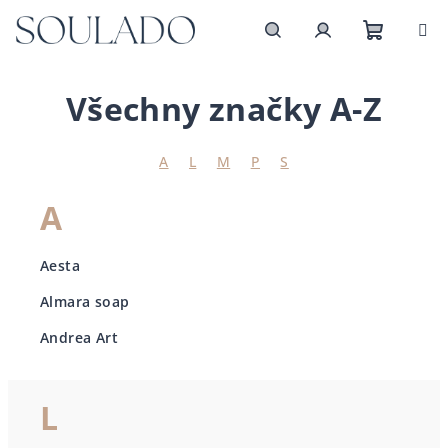
Přejít
na
obsah
Nákupn
Hledat
Přihlášení
Všechny značky A-Z
košík
A
L
M
P
S
A
Aesta
Almara soap
Andrea Art
L