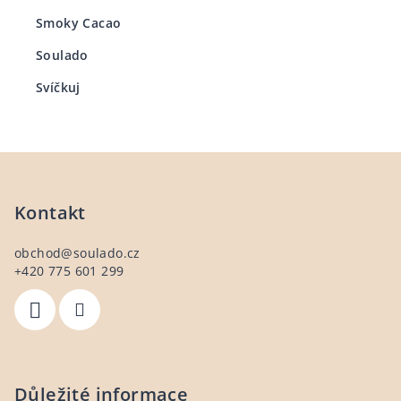
Smoky Cacao
Soulado
Svíčkuj
Z
á
p
Kontakt
a
obchod
@
soulado.cz
t
+420 775 601 299
í
Důležité informace