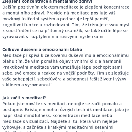
Zlepšení koncentrace a mentálního zdraví
Dalším pozitivním efektem meditace je zlepšení koncentrace
a mentálního zdraví. Pravidelná meditace posiluje váš
mozkový ústřední systém a podporuje lepší paměť,
kognitivní funkce a rozhodování. Tím, že trénujete svou mysl
k soustředění se na přítomný okamžik, se také učíte lépe se
vyrovnávat s rozptýlením a rušivými myšlenkami.
Celkové duševní a emocionální blaho
Meditace přispívá k celkovému duševnímu a emocionálnímu
blahu tím, že vám pomáhá objevit vnitřní klid a harmonii.
Praktikování meditace vám umožňuje lépe pochopit sami
sebe, své emoce a reakce na vnější podněty. Tím se zlepšuje
vaše sebepojetí, sebedůvěra a schopnost řešit životní výzvy
s klidem a vyrovnaností.
Jak začít s meditací?
Pokud jste nováček v meditaci, nebojte se začít pomalu a
postupně. Existuje mnoho různých technik meditace, jako je
například mindfulness, koncentrační meditace nebo
meditace s vizualizací. Najděte si tu, která vám nejlépe
vyhovuje, a začněte s krátkými meditačními sezeními