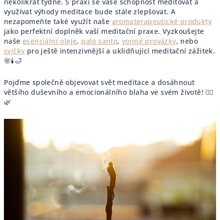
několikrát týdně. S praxí se vaše schopnost meditovat a
využívat výhody meditace bude stále zlepšovat. A
nezapomeňte také využít naše
aromaterapeutické produkty
jako perfektní doplněk vaší meditační praxe. Vyzkoušejte
naše
esenciální oleje
,
palo santo
,
vonné provázky
, nebo
svíčky
pro ještě intenzivnější a uklidňující meditační zážitek.
🌸🕯️🛁
Pojďme společně objevovat svět meditace a dosáhnout
většího duševního a emocionálního blaha ve svém životě! 🧘‍♀️
🌿