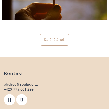
Další článek
Z
á
p
Kontakt
a
obchod
@
soulado.cz
t
+420 775 601 299
í