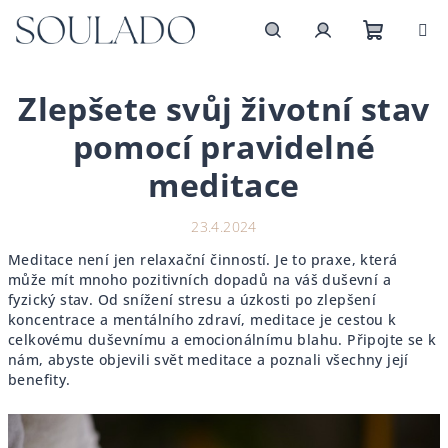
Přejít
na
obsah
Nákupn
Hledat
Přihlášení
Zlepšete svůj životní stav
košík
pomocí pravidelné
meditace
23.4.2024
Meditace není jen relaxační činností. Je to praxe, která
může mít mnoho pozitivních dopadů na váš duševní a
fyzický stav. Od snížení stresu a úzkosti po zlepšení
koncentrace a mentálního zdraví, meditace je cestou k
celkovému duševnímu a emocionálnímu blahu. Připojte se k
nám, abyste objevili svět meditace a poznali všechny její
benefity.