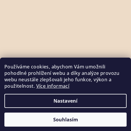
Používáme cookies, abychom Vám umožnili
pohodlné prohlížení webu a díky analýze provozu
webu neustále zlepšovali jeho funkce, výkon a
použitelnost.
Více informací
Sledovat na Instagramu
Nastavení
Copyright 2026
SOULADO.cz
. Všechna práva vyhrazena.
Souhlasím
Vytvořil Shoptet