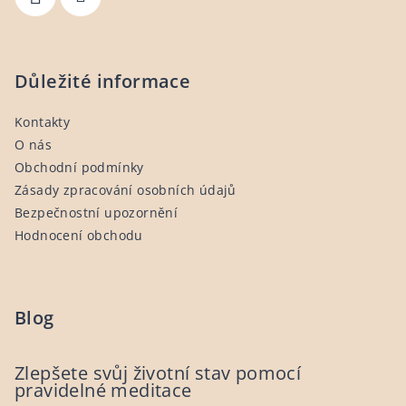
k
y
v
ý
Důležité informace
p
i
Kontakty
s
O nás
u
Obchodní podmínky
Zásady zpracování osobních údajů
Bezpečnostní upozornění
Hodnocení obchodu
Blog
Zlepšete svůj životní stav pomocí
pravidelné meditace