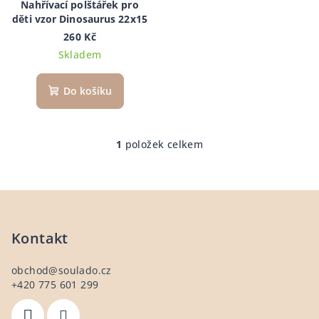
d
Nahřívací polštářek pro
děti vzor Dinosaurus 22x15
u
260 Kč
k
Skladem
t
ů
Do košíku
1
položek celkem
O
v
l
Z
á
á
d
a
p
Kontakt
c
a
í
obchod
@
soulado.cz
t
p
+420 775 601 299
í
r
v