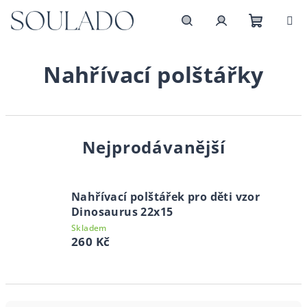
Přejít
na
obsah
Nákupn
Hledat
Přihlášení
Nahřívací polštářky
košík
Nejprodávanější
Nahřívací polštářek pro děti vzor
Dinosaurus 22x15
Skladem
260 Kč