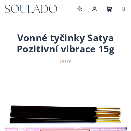
Přejít
na
obsah
Nákupn
Hledat
Přihlášení
košík
Vonné tyčinky Satya
Pozitivní vibrace 15g
SATYA