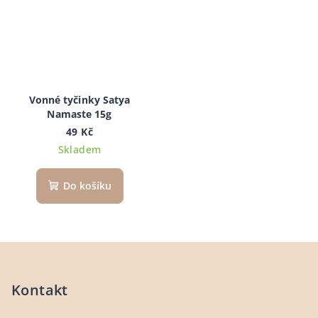
Vonné tyčinky Satya
Namaste 15g
49 Kč
Skladem
Do košíku
Z
á
p
Kontakt
a