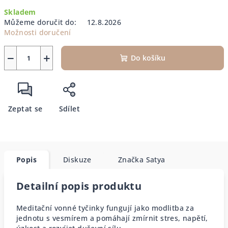
Měrná
Skladem
cena:
Můžeme doručit do:
12.8.2026
Možnosti doručení
−
+
Do košíku
Zeptat se
Sdílet
Popis
Diskuze
Značka
Satya
Detailní popis produktu
Meditační vonné tyčinky fungují jako modlitba za
jednotu s vesmírem a pomáhají zmírnit stres, napětí,