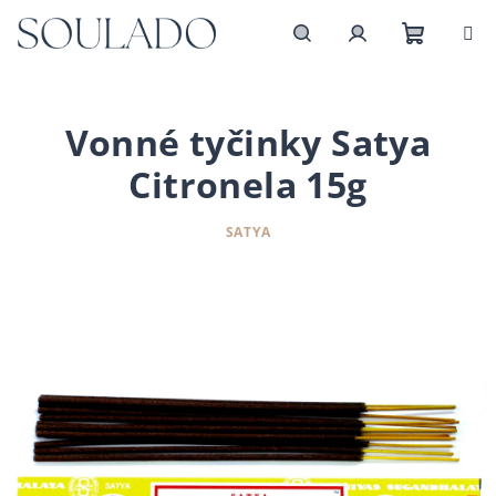
Přejít
na
obsah
Nákupn
Hledat
Přihlášení
košík
Vonné tyčinky Satya
Citronela 15g
SATYA