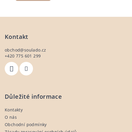
Z
á
p
Kontakt
a
obchod
@
soulado.cz
t
+420 775 601 299
í
Důležité informace
Kontakty
O nás
Obchodní podmínky
Zásady zpracování osobních údajů