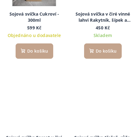
Sojová svíčka Cukroví -
Sojová svíčka v čiré vinné
300ml
lahvi Rakytník, šípek a
citrónová meduňka 240ml
599 Kč
450 Kč
Objednáno u dodavatele
Skladem
Do košíku
Do košíku