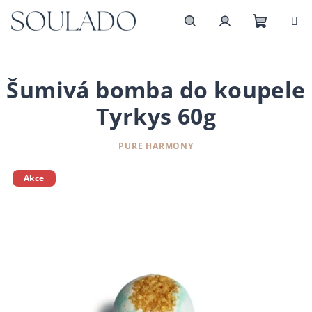
Přejít
na
obsah
Nákupn
Hledat
Přihlášení
košík
Šumivá bomba do koupele
Tyrkys 60g
PURE HARMONY
Akce