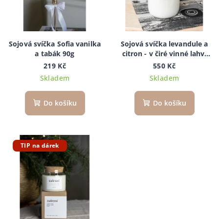
Sojová svíčka Sofia vanilka
Sojová svíčka levandule a
a tabák 90g
citron - v čiré vinné lahvi
350ml
219 Kč
550 Kč
Skladem
Skladem
Do košíku
Do košíku
TIP na dárek