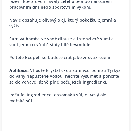
lázeň, která uvolní svaly celého těla po náročném
pracovním dni nebo sportovním výkonu.
Navíc obsahuje olivový olej, který pokožku zjemní a
vyživí.
Šumivá bomba ve vodě dlouze a intenzivně šumí a
voní jemnou vůní čistoty bílé levandule.
Po této koupeli se budete cítit jako znovuzrození.
Aplikace:
Vhoďte krystalickou šumivou bombu Tyrkys
do vany napuštěné vodou, nechte vyšumět a ponořte
se do voňavé lázně plné pečujících ingrediencí.
Pečující ingredience: epsomská sůl, olivový olej,
mořská sůl