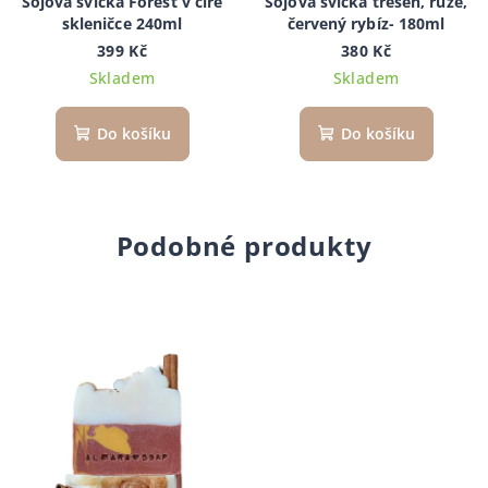
Sojová svíčka Forest v čiré
Sojová svíčka třešeň, růže,
skleničce 240ml
červený rybíz- 180ml
399 Kč
380 Kč
Skladem
Skladem
Do košíku
Do košíku
Podobné produkty