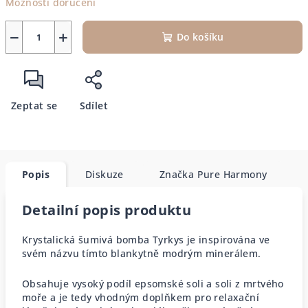
Možnosti doručení
−
+
Do košíku
Zeptat se
Sdílet
Popis
Diskuze
Značka
Pure Harmony
Detailní popis produktu
Krystalická šumivá bomba Tyrkys je inspirována ve
svém názvu tímto blankytně modrým minerálem.
Obsahuje vysoký podíl epsomské soli a soli z mrtvého
moře a je tedy vhodným doplňkem pro relaxační