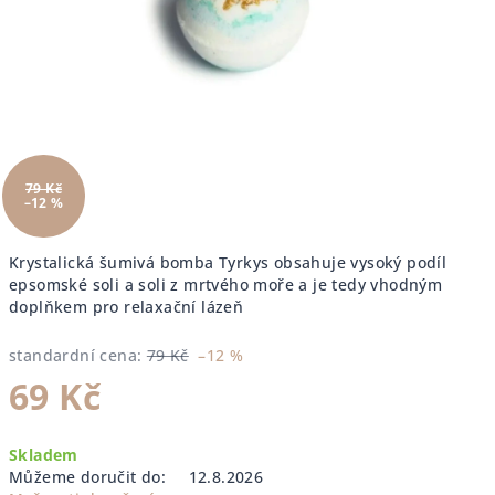
79 Kč
–12 %
Krystalická šumivá bomba Tyrkys obsahuje vysoký podíl
epsomské soli a soli z mrtvého moře a je tedy vhodným
doplňkem pro relaxační lázeň
standardní cena:
79 Kč
–12 %
69 Kč
Měrná
Skladem
cena:
Můžeme doručit do:
12.8.2026