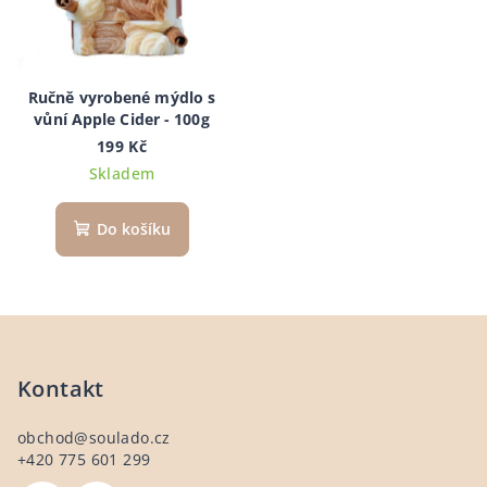
Ručně vyrobené mýdlo s
vůní Apple Cider - 100g
199 Kč
Skladem
Do košíku
Z
á
p
Kontakt
a
obchod
@
soulado.cz
t
+420 775 601 299
í