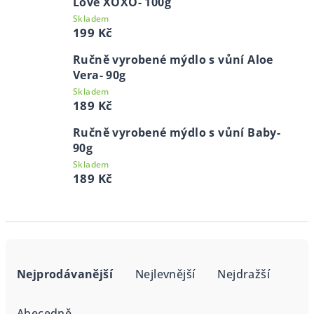
Love XOXO- 100g
Skladem
199 Kč
Ručně vyrobené mýdlo s vůní Aloe
Vera- 90g
Skladem
189 Kč
Ručně vyrobené mýdlo s vůní Baby-
90g
Skladem
189 Kč
Ř
a
Nejprodávanější
Nejlevnější
Nejdražší
z
e
Abecedně