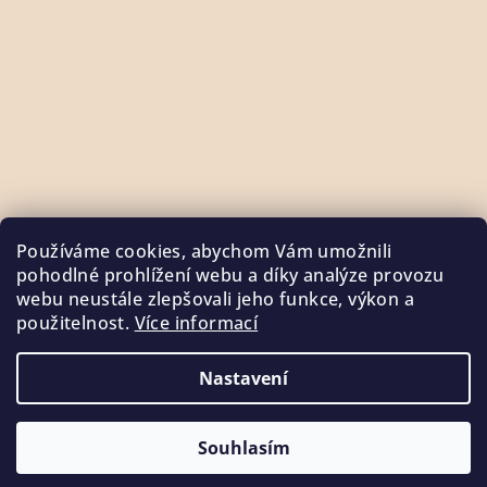
Používáme cookies, abychom Vám umožnili
pohodlné prohlížení webu a díky analýze provozu
webu neustále zlepšovali jeho funkce, výkon a
použitelnost.
Více informací
Sledovat na Instagramu
Nastavení
Copyright 2026
SOULADO.cz
. Všechna práva vyhrazena.
Souhlasím
Vytvořil Shoptet