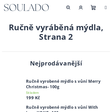
Přejít
na
obsah
Nákupn
Hledat
Přihlášení
Ručně vyráběná mýdla
,
košík
Strana 2
Nejprodávanější
Ručně vyrobené mýdlo s vůní Merry
Christmas- 100g
Skladem
199 Kč
Ručně vyrobené mýdlo s vůní With