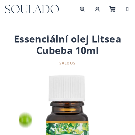
Přejít
na
obsah
Nákupn
Hledat
Přihlášení
košík
Essenciální olej Litsea
Cubeba 10ml
SALOOS