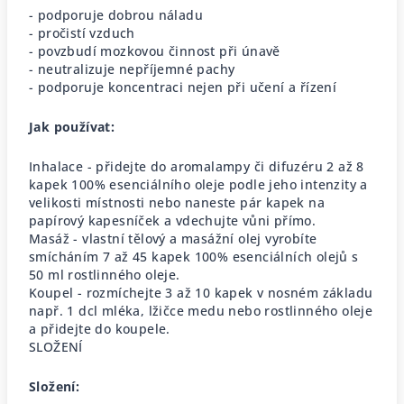
- podporuje dobrou náladu
- pročistí vzduch
- povzbudí mozkovou činnost při únavě
- neutralizuje nepříjemné pachy
- podporuje koncentraci nejen při učení a řízení
Jak používat:
Inhalace - přidejte do aromalampy či difuzéru 2 až 8
kapek 100% esenciálního oleje podle jeho intenzity a
velikosti místnosti nebo naneste pár kapek na
papírový kapesníček a vdechujte vůni přímo.
Masáž - vlastní tělový a masážní olej vyrobíte
smícháním 7 až 45 kapek 100% esenciálních olejů s
50 ml rostlinného oleje.
Koupel - rozmíchejte 3 až 10 kapek v nosném základu
např. 1 dcl mléka, lžičce medu nebo rostlinného oleje
a přidejte do koupele.
SLOŽENÍ
Složení: