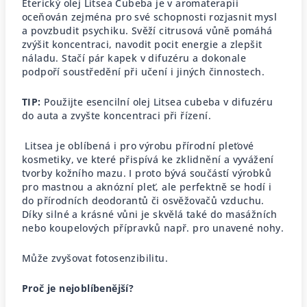
Éterický olej Litsea Cubeba je v aromaterapii
oceňován zejména pro své schopnosti rozjasnit mysl
a povzbudit psychiku. Svěží citrusová vůně pomáhá
zvýšit koncentraci, navodit pocit energie a zlepšit
náladu. Stačí pár kapek v difuzéru a dokonale
podpoří soustředění při učení i jiných činnostech.
TIP:
Použijte esencilní olej Litsea cubeba v difuzéru
do auta a zvyšte koncentraci při řízení.
Litsea je oblíbená i pro výrobu přírodní pleťové
kosmetiky, ve které přispívá ke zklidnění a vyvážení
tvorby kožního mazu. I proto bývá součástí výrobků
pro mastnou a aknózní pleť, ale perfektně se hodí i
do přírodních deodorantů či osvěžovačů vzduchu.
Díky silné a krásné vůni je skvělá také do masážních
nebo koupelových přípravků např. pro unavené nohy.
Může zvyšovat fotosenzibilitu.
Proč je nejoblíbenější?