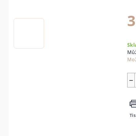
3
Mě
cen
Sk
Můž
Mož
−
Ti