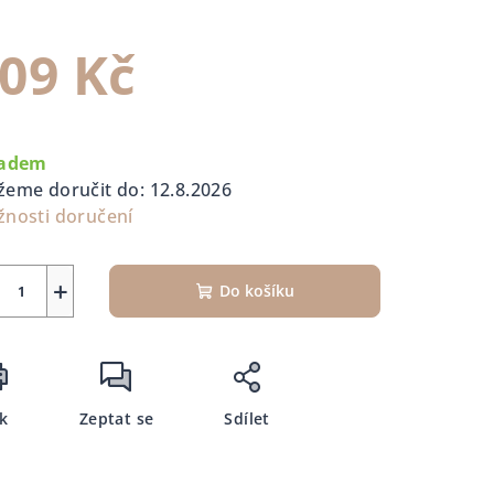
09 Kč
rná
a:
ladem
eme doručit do:
12.8.2026
nosti doručení
+
Do košíku
sk
Zeptat se
Sdílet