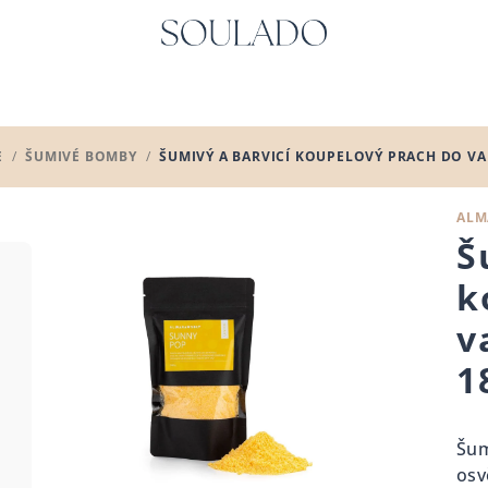
E
/
ŠUMIVÉ BOMBY
/
ŠUMIVÝ A BARVICÍ KOUPELOVÝ PRACH DO VA
ALM
Š
k
v
1
Šum
osv