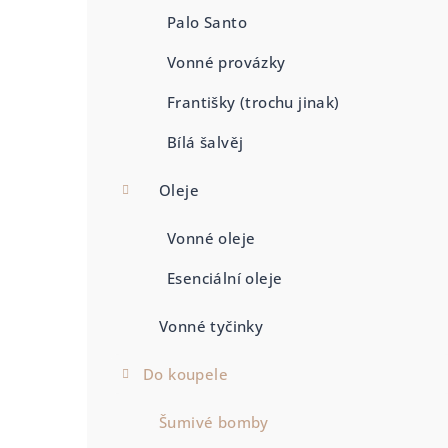
n
Palo Santo
í
Vonné provázky
p
Františky (trochu jinak)
a
Bílá šalvěj
n
Oleje
e
l
Vonné oleje
Esenciální oleje
Vonné tyčinky
Do koupele
Šumivé bomby