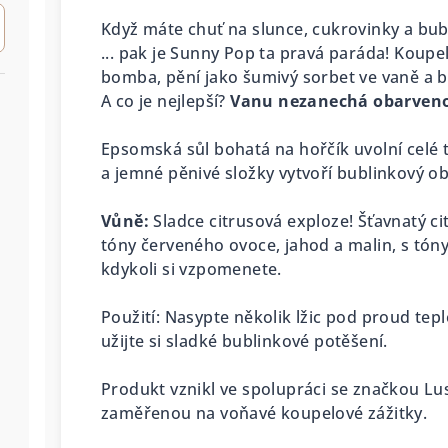
Když máte chuť na slunce, cukrovinky a bubl
... pak je Sunny Pop ta pravá paráda! Koup
bomba, pění jako šumivý sorbet ve vaně a ba
A co je nejlepší?
Vanu nezanechá obarven
Epsomská sůl bohatá na hořčík uvolní celé 
a jemné pěnivé složky vytvoří bublinkový ob
Vůně:
Sladce citrusová exploze! Šťavnatý ci
tóny červeného ovoce, jahod a malin, s tón
kdykoli si vzpomenete.
Použití: Nasypte několik lžic pod proud tep
užijte si sladké bublinkové potěšení.
Produkt vznikl ve spolupráci se značkou L
zaměřenou na voňavé koupelové zážitky.
g