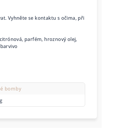
at. Vyhněte se kontaktu s očima, při
citrónová, parfém, hroznový olej,
 barvivo
vé bomby
kg