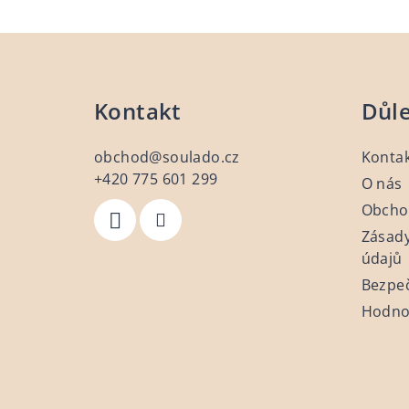
Z
á
Kontakt
Důle
p
a
obchod
@
soulado.cz
Konta
t
+420 775 601 299
O nás
Obcho
í
Zásady
údajů
Bezpe
Hodno