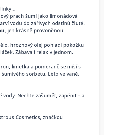
inky...
elový prach šumí jako limonádová
rví vodu do zářivých odstínů žluté.
ou
, jen krásně provoněnou.
tělo, hroznový olej pohladí pokožku
láček. Zábava i relax v jednom.
tron, limetka a pomeranč se mísí s
y šumivého sorbetu. Léto ve vaně,
lé vody. Nechte zašumět, zapěnit – a
ustrous Cosmetics, značkou