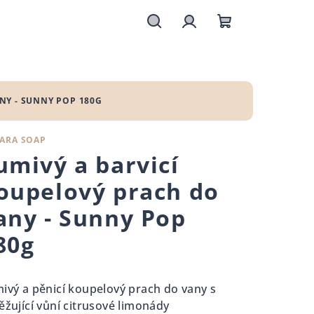
Hledat
Přihlášení
Nákupní
košík
NY - SUNNY POP 180G
ARA SOAP
umivý a barvicí
oupelový prach do
any - Sunny Pop
80g
ivý a pěnicí koupelový prach do vany s
ěžující vůní citrusové limonády